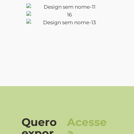
Quero
Acesse
expor
a